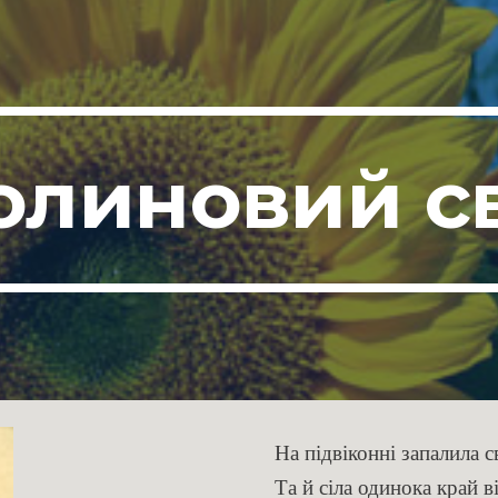
ip to main content
Skip to navigat
олиновий св
На підвіконні запалила с
Та й сіла одинока край 