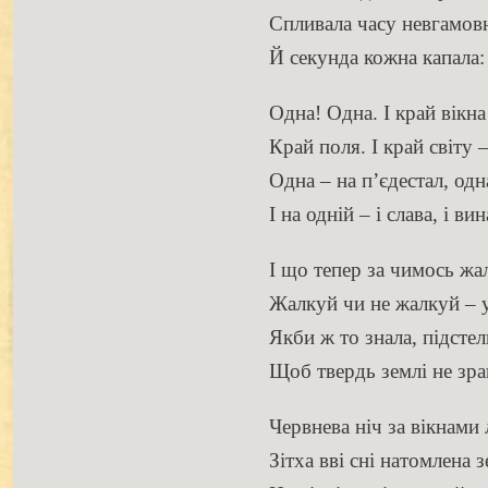
Спливала часу невгамовн
Й секунда кожна капал
Одна! Одна. I край вікна
Край поля. I край світу 
Одна – на п’єдестал, одн
І на одній – і слава, і вин
І що тепер за чимось жа
Жалкуй чи не жалкуй – 
Якби ж то знала, підстел
Щоб твердь землі не зр
Червнева ніч за вікнами
Зітха вві сні натомлена