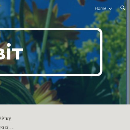
Home
ion
іт
вічку
вікна…