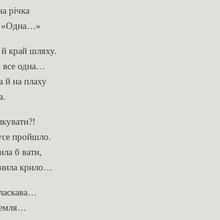
а річка
а: «Одна…»
 й край шляху.
– все одна…
а й на плаху
а.
лкувати?!
усе пройшло.
ила б вати,
анила крило…
 ласкава…
 земля…