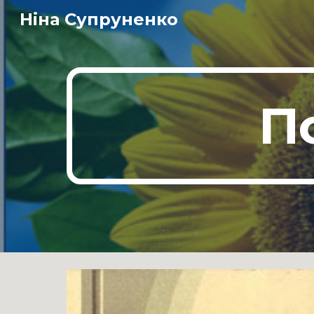
Ніна Супруненко
Sk
П