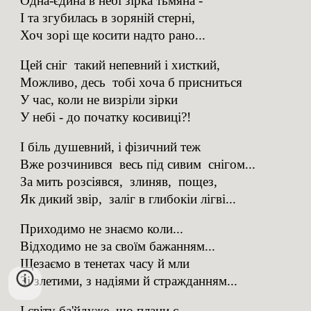
Одна-єдина в небі зірка тьмяна -
І та згубилась в зоряній стерні,
Хоч зорі ще косити надто рано...
Цей сніг такий непевний і хисткий,
Можливо, десь тобі хоча б присниться
У час, коли не визріли зірки
У небі - до початку косивиці?!
І біль душевний, і фізичний теж
Вже розчинився весь під сивим снігом...
За мить розсіявся, злиняв, пощез,
Як дикий звір, заліг в глибокіи лігві...
Приходимо не знаємо коли...
Відходимо не за своїм бажанням...
Щезаємо в тенетах часу й мли
Зі злетими, з надіями й стражданням...
І світу ба'йдуже, що плани є,