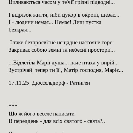
Виливаються часом у те'чії грізні підводні...
І відрізок життя, ніби цукор в окропі, щезає...
І - людини немає... Немає! Лиш пустка
безкрая...
І таке безпросвітне нещадне настояне горе
Закриває собою земні та небесні простори...
...Відлетіла Марії душа... наче птаха у вирій...
Зустрічай тепер ти її , Матір господня, Маріє...
17.11.25 Дюссельдорф - Ратінген
***
Що ж його веселе написати
В переддень - для всіх святого - свята?..