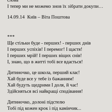
І тепер ми не можемо знов їх зібрати докупи…
14.09.14 Київ – Віта Поштова
***
Ще стільки буде - перших! - перших днів
І перших успіхів! І перемог! І щастя!
І перших мрій! І перших віщих снів!
І, знаю, що в житті тобі все вдасться!
Дитиночко, це школа, перший клас!
Хай буде все у тебе із бажанням!
Хай будуть щедрими І доля, й час!
Здійсняться всі найкращі сподівання!
Дитиночко, долоні підстелю
Тобі під кожен крок і під камінчик...