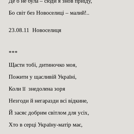
Де б не була – сюди я знов приїду,
Бо світ без Новоселиці – малий!..
23.08.11 Новоселиця
***
Щасти тобі, дитиночко моя,
Пожити у щасливій Україні,
Коли її знедолена зоря
Незгоди й негаразди всі відкине,
Й засяє добрим світлом для усіх,
Хто в серці Україну-матір має,