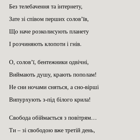
Без телебачення та інтернету,
Зате зі співом перших солов’їв,
Що наче розколисують планету
І розчиняють клопоти і гнів.
О, солов’ї, бентежники одвічні,
Виймають душу, крають пополам!
Не сни ночами сняться, а сно-вірші
Випурхують з-під білого крила!
Свобода обіймається з повітрям…
Ти – зі свободою вже третій день,