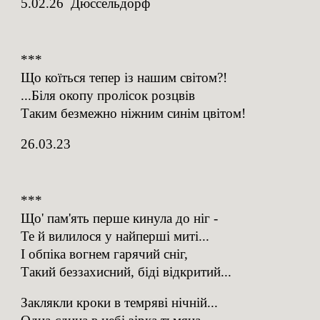
5.02.26 Дюссельдорф
***
Що коїться тепер із нашим світом?!
...Біля окопу пролісок розцвів
Таким безмежно ніжним синім цвітом!
26.03.23
***
Що' пам'ять перше кинула до ніг -
Те й вилилося у найперші миті...
І обпіка вогнем гарячий сніг,
Такий беззахисний, біді відкритий...
Заклякли кроки в темряві нічній...