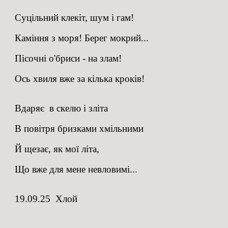
Суцільний клекіт, шум і гам!
Каміння з моря! Берег мокрий...
Пісочні о'бриси - на злам!
Ось хвиля вже за кілька кроків!
Вдаряє в скелю і зліта
В повітря бризками хмільними
Й щезає, як мої літа,
Що вже для мене невловимі...
19.09.25 Хлой