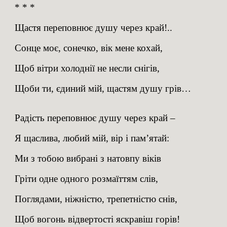
* * *
Щастя переповнює душу через край!..
Сонце моє, сонечко, вік мене кохай,
Щоб вітри холоднії не несли снігів,
Щоби ти, єдиний мій, щастям душу грів…
Радість переповнює душу через край –
Я щаслива, любий мій, вір і пам’ятай:
Ми з тобою вибрані з натовпу віків
Гріти одне одного розмаїттям слів,
Поглядами, ніжністю, трепетністю снів,
Щоб вогонь відвертості яскравіш горів!