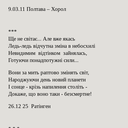
9.03.11 Полтава – Хорол
***
Ще не світає... Але вже якась
Ледь-ледь відчутна зміна в небосхилі
Невидимим відтінком зайнялась,
Готуючи понадпотужні сили...
Вони за мить раптово змінять світ,
Народжуючи день новий планети
І сонце - крізь напилення століть -
Докаже, що воно таки - безсмертне!
26.12 25 Ратінген