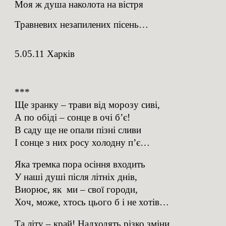
Моя ж душа наколота на вістря
Травневих незапилених пісень…
5.05.11 Харків
***
Ще зранку – трави від морозу сиві,
А по обіді – сонце в очі б’є!
В саду ще не опали пізні сливи
І сонце з них росу холодну п’є…
Яка тремка пора осіння входить
У наші душі після літніх днів,
Виорює, як ми – свої городи,
Хоч, може, хтось цього б і не хотів…
Та літу – край! Надходять різко зміни,