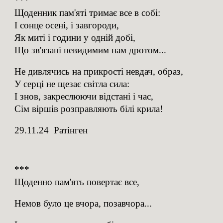
***
Щоденник пам
'
яті тримає все в собі:
І сонце осені, і завгороди,
Як миті і години у одній добі,
Що зв'язані невидимим нам дротом...
Не дивлячись на прикрості невдач, образ,
У серці не щезає світла сила:
І знов, закреслюючи відстані і час,
Сім віршів розправляють білі крила!
29.11.24 Ратінген
***
Щоденно пам'ять повертає все,
Немов було це вчора, позавчора...