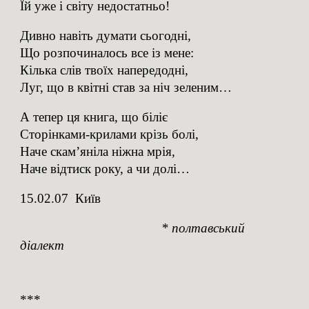
Їй уже і світу недостатньо!
Дивно навіть думати сьогодні,
Що розпочиналось все із мене:
Кілька слів твоїх напередодні,
Луг, що в квітні став за ніч зеленим…
А тепер ця книга, що біліє
Сторінками-крилами крізь болі,
Наче скам’яніла ніжна мрія,
Наче відтиск року, а чи долі…
15.02.07 Київ
* полтавський
діалект
***