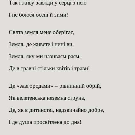
Так і живу завжди у серці з нею
І не боюся осені й зими!
Свята земля мене оберігає,
Земля, де живете і нині ви,
Земля, яку ми називаєм раєм,
Де в травні стільки квітів і трави!
Де «завгородами» – рівнинний обрій,
Як велетенська неземна струна,
Де, як в дитинстві, надзвичайно добре,
І де душа просвітлена до дна!