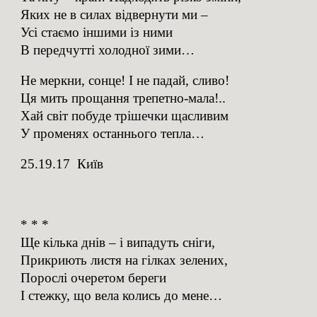
Яких не в силах відвернути ми –
Усі стаємо іншими із ними
В передчутті холодної зими…
Не меркни, сонце! І не падай, сливо!
Ця мить прощання трепетно-мала!..
Хай світ побуде трішечки щасливим
У променях останнього тепла…
25.19.17 Київ
* * *
Ще кілька днів – і випадуть сніги,
Прикриють листя на гілках зелених,
Порослі очеретом береги
І стежку, що вела колись до мене…