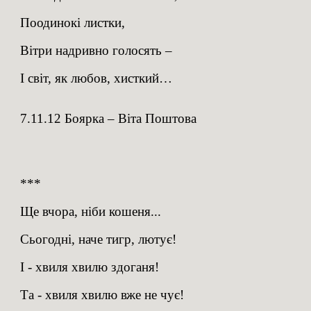
Поодинокі листки,
Вітри надривно голосять –
І світ, як любов, хисткий…
7.11.12 Боярка – Віта Поштова
***
Ще вчора, ніби кошеня...
Сьогодні, наче тигр, лютує!
І - хвиля хвилю здоганя!
Та - хвиля хвилю вже не чує!