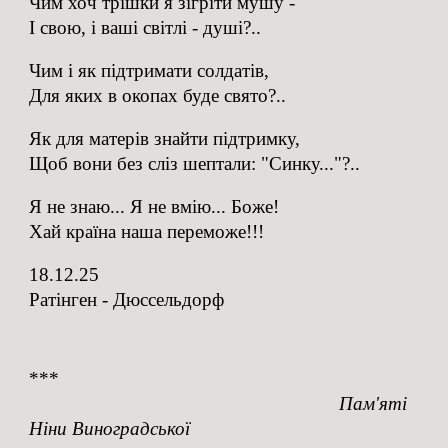
Чим хоч трішки я зігріти мушу -
І свою, і ваші світлі - душі?..
Чим і як підтримати солдатів,
Для яких в окопах буде свято?..
Як для матерів знайти підтримку,
Щоб вони без сліз шептали: "Синку..."?..
Я не знаю... Я не вмію... Боже!
Хай країна наша переможе!!!
18.12.25
Ратінген - Дюссельдорф
***
Пам'яті
Ніни Виноградської