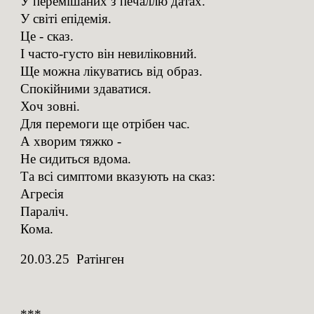
У перемішаних з печаллю датах.
У світі епідемія.
Це - сказ.
І часто-густо він невиліковний.
Ще можна лікуватись від образ.
Спокійними здаватися.
Хоч зовні.
Для перемоги ще отрібен час.
А хворим тяжко -
Не сидиться вдома.
Та всі симптоми вказують на сказ:
Агресія
Параліч.
Кома.
20.03.25 Ратінген