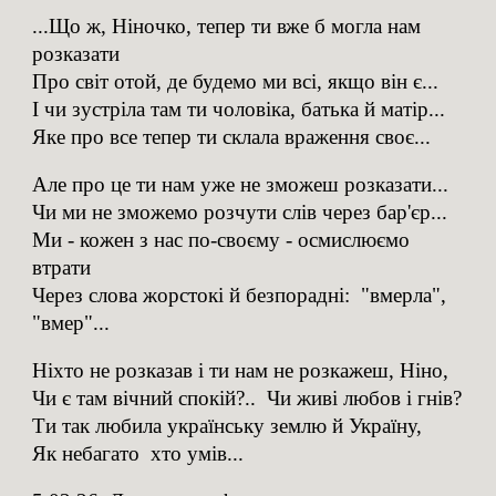
...Що ж, Ніночко, тепер ти вже б могла нам
розказати
Про світ отой, де будемо ми всі, якщо він є...
І чи зустріла там ти чоловіка, батька й матір...
Яке про все тепер ти склала враження своє...
Але про це ти нам уже не зможеш розказати...
Чи ми не зможемо розчути слів через бар'єр...
Ми - кожен з нас по-своєму - осмислюємо
втрати
Через слова жорстокі й безпорадні: "вмерла",
"вмер"...
Ніхто не розказав і ти нам не розкажеш, Ніно,
Чи є там вічний спокій?.. Чи живі любов і гнів?
Ти так любила українську землю й Україну,
Як небагато хто умів...