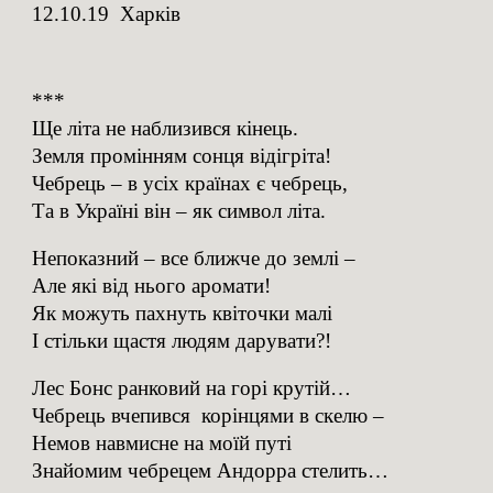
12.10.19 Харків
***
Ще літа не наблизився кінець.
Земля промінням сонця відігріта!
Чебрець – в усіх країнах є чебрець,
Та в Україні він – як символ літа.
Непоказний – все ближче до землі –
Але які від нього аромати!
Як можуть пахнуть квіточки малі
І стільки щастя людям дарувати?!
Лес Бонс ранковий на горі крутій…
Чебрець вчепився корінцями в скелю –
Немов навмисне на моїй путі
Знайомим чебрецем Андорра стелить…