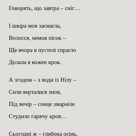
Говорять, що завтра – сніг…
І шкіра моя засмагла,
Волосся, немов пісок –
Ще вчора в пустелі спрагло
Долала я кожен крок.
А згодом – з води із Нілу –
Сили верталися знов,
Під вечір – сонце змарніле
Студило гарячу кров…
Сьогодні ж – глибока осінь,