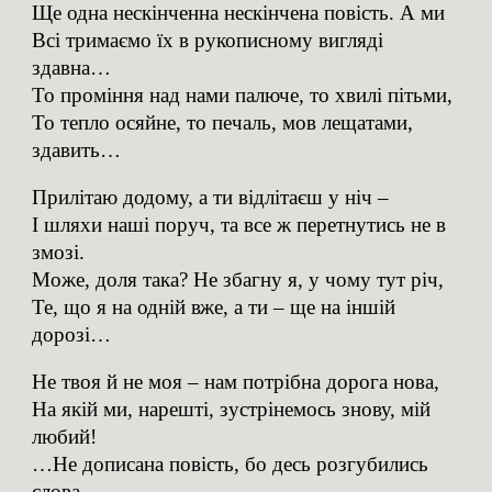
Ще одна нескінченна нескінчена повість. А ми
Всі тримаємо їх в рукописному вигляді
здавна…
То проміння над нами палюче, то хвилі пітьми,
То тепло осяйне, то печаль, мов лещатами,
здавить…
Прилітаю додому, а ти відлітаєш у ніч –
І шляхи наші поруч, та все ж перетнутись не в
змозі.
Може, доля така? Не збагну я, у чому тут річ,
Те, що я на одній вже, а ти – ще на іншій
дорозі…
Не твоя й не моя – нам потрібна дорога нова,
На якій ми, нарешті, зустрінемось знову, мій
любий!
…Не дописана повість, бо десь розгубились
слова