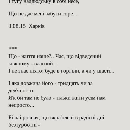
І тугу надлюдську в собі несе,
Що не дає мені забути горе...
3.08.15
Харків
***
Що - життя наше?.. Час, що відведений
кожному - власний...
І не знає ніхто: буде в горі він, а чи у щасті...
І яка довжина його - тридцять чи за
дев'яносто...
Я'к би там не було - тільки жити усім нам
непросто...
Біль і розпач, що вкра'плені в радісні дні
безтурботні -