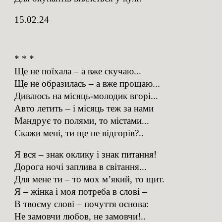
15.02.24
* * *
Ще не поїхала – а вже скучаю...
Ще не образилась – а вже прощаю...
Дивлюсь на місяць-молодик вгорі...
Авто летить – і місяць теж за нами
Мандрує то полями, то містами...
Скажи мені, ти ще не відгорів?..
Я вся – знак оклику і знак питання!
Дорога ночі заплива в світання...
Для мене ти – то мох м’який, то щит.
Я – жінка і моя потреба в слові –
В твоєму слові – почуття основа:
Не замовчи любов, не замовчи!..