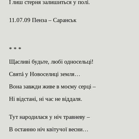
І лиш стерня залишиться у полі.
11.07.09 Пенза – Саранськ
* * *
Щасливі будьте, любі односельці!
Святá у Новоселиці земля…
Вона завжди живе в моєму серці –
Ні відстані, ні час не віддаля.
Тут народилася у ніч травневу –
В останню ніч квітучої весни…