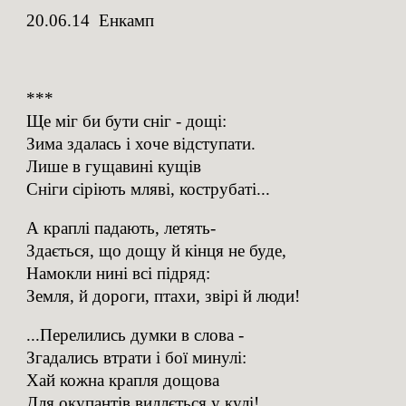
20.06.14 Енкамп
***
Ще міг би бути сніг - дощі:
Зима здалась і хоче відступати.
Лише в гущавині кущів
Сніги сіріють мляві, кострубаті...
А краплі падають, летять-
Здається, що дощу й кінця не буде,
Намокли нині всі підряд:
Земля, й дороги, птахи, звірі й люди!
...Перелились думки в слова -
Згадались втрати і бої минулі:
Хай кожна крапля дощова
Для окупантів виллється у кулі!