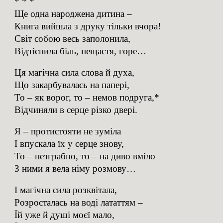
* * *
Ще одна народжена дитина –
Книга вийшла з друку тільки вчора!
Світ собою весь заполонила,
Відтіснила біль, нещастя, горе…
Ця магічна сила слова й духа,
Що закарбувалась на папері,
То – як ворог, то – немов подруга,*
Відчиняли в серце різко двері.
Я – протистояти не зуміла
І впускала їх у серце знову,
То – незграбно, то – на диво вміло
З ними я вела німу розмову…
І магічна сила розквітала,
Розросталась на воді лататтям –
Їй уже й душі моєї мало,