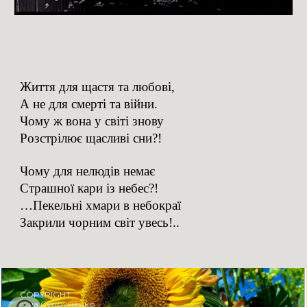
Життя для щастя та любові,
А не для смерті та війни.
Чому ж вона у світі знову
Розстрілює щасливі сни?!
Чому для нелюдів немає
Страшної кари із небес?!
…Пекельні хмари в небокраї
Закрили чорним світ увесь!..
COPYRIGHT
Ніна Супруненко