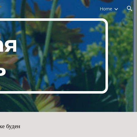
Home
ion
ая
ь
ке буден