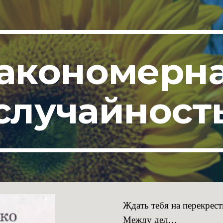
ip to main content
Skip to navigat
акономерн
случайност
Ждать тебя на перекрест
Между дел…