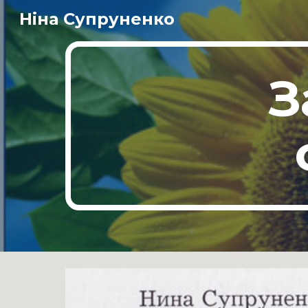
Ніна Супруненко
Sk
З