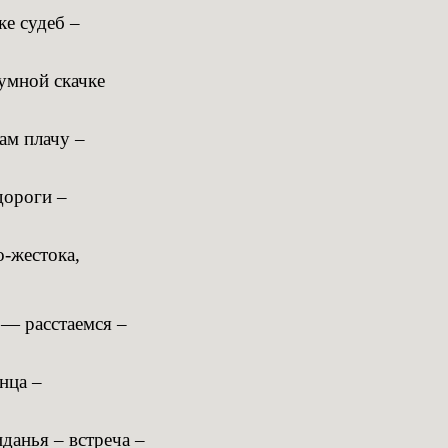
ке судеб –
умной скачке
ам плачу –
дороги –
-жестока,
 — расстаемся –
нца –
иданья – встреча –