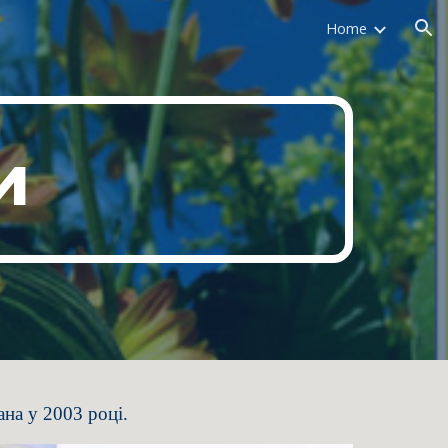
Home
ion
и
ана у 2003 році.