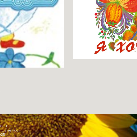
и
IGHT
упруненко
025