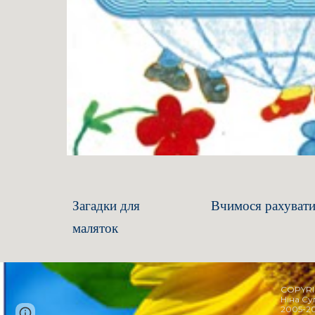
Загадки для
Вчимося рахуват
маляток
COPYR
Ніна С
2005-2
Page
Report abuse