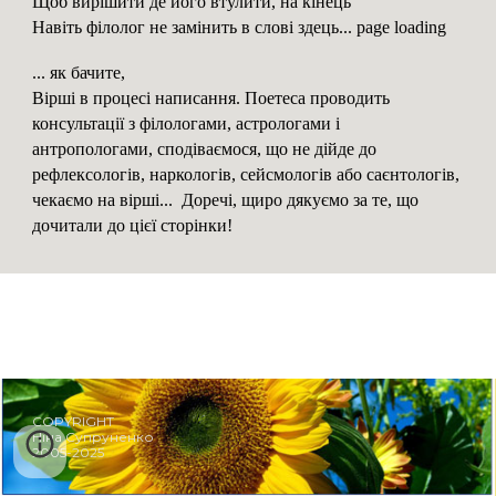
Щоб вирішити де його втулити, на кінець
Навіть філолог не замінить в слові здець... page loading
... як бачите,
Вірші в процесі написання. Поетеса проводить
консультації з філологами, астрологами і
антропологами, сподіваємося, що не дійде до
рефлексологів, наркологів,
сейсмологів або са
є
нтоло
г
ів,
чекаємо на вірші... Доречі, щиро дякуємо за те, що
дочитали до цієї сторінки!
COPYRIGHT
Ніна Супруненко
2005-2025