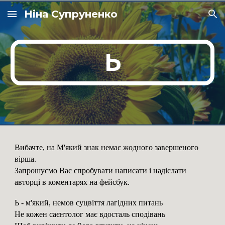
Ніна Супруненко
Skip to main content
Skip to navigation
Ь
Вибачте, на М'який знак немає жодного завершеного
вірша.
Запрошуємо Вас спробувати написати і надіслати
авторці в коментарях на фейсбук.
Ь - м'який, немов суцвіття лагідних питань
Не кожен саєнтолог має вдосталь сподівань