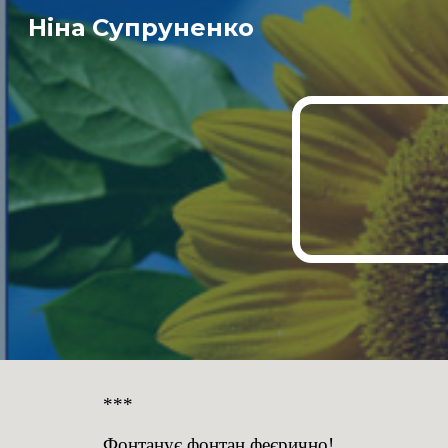
Ніна Супруненко
Sk
***
Фонтанує фонтан феєрично!