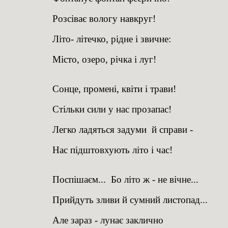
Розсіває вологу навкруг!
Літо- літечко, рідне і звичне:
Місто, озеро, річка і луг!
Сонце, промені, квіти і трави!
Стільки сили у нас прозапас!
Легко ладяться задуми й справи -
Нас підштовхують літо і час!
Поспішаєм... Бо літо ж - не вічне...
Прийдуть зливи й сумний листопад...
Але зараз - лунає заклично