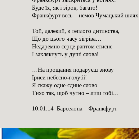
Буде їх, як і зірок, багато!
Франкфурт весь – немов Чумацький шлях
Той, далекий, з теплого дитинства,
Що до цього часу зігріва…
Недаремно серце раптом стисне
І заклякнуть у душі слова!
…На прощання подаруєш знову
Іриси небесно-голубі!
Я скажу одне-єдине слово
Тихо так, щоб чутно – лиш тобі…
10.01.14 Барселона – Франкфурт