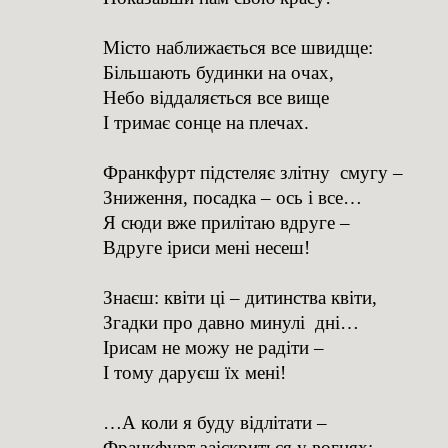
Місто наближається все швидще:
Більшають будинки на очах,
Небо віддаляється все вище
І тримає сонце на плечах.
Франкфурт підстеляє злітну смугу –
Зниження, посадка – ось і все…
Я сюди вже прилітаю вдруге –
Вдруге іриси мені несеш!
Знаєш: квіти ці – дитинства квіти,
Згадки про давно минулі дні…
Ірисам не можу не радіти –
І тому даруєш їх мені!
…А коли я буду відлітати –
Франкфурт заіскриться у вогнях: