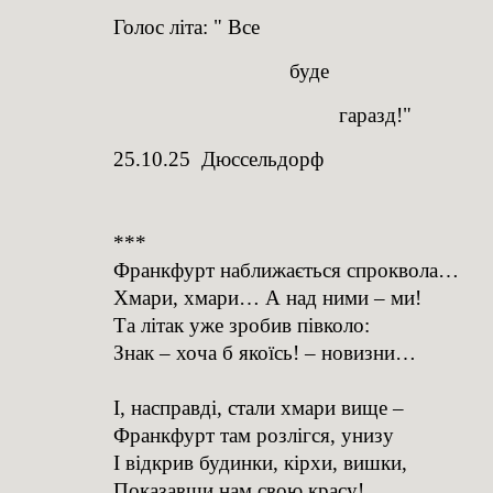
Голос літа: " Все
буд
гаразд!"
25.10.25 Дюссельдорф
***
Франкфурт наближається спроквола…
Хмари, хмари… А над ними – ми!
Та літак уже зробив півколо:
Знак – хоча б якоїсь! – новизни…
І, насправді, стали хмари вище –
Франкфурт там розлігся, унизу
І відкрив будинки, кірхи, вишки,
Показавши нам свою красу!